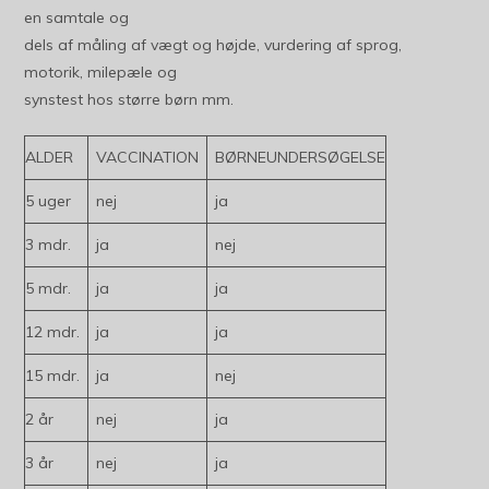
en samtale og
dels af måling af vægt og højde, vurdering af sprog,
motorik, milepæle og
synstest hos større børn mm.
ALDER
VACCINATION
BØRNEUNDERSØGELSE
5 uger
nej
ja
3 mdr.
ja
nej
5 mdr.
ja
ja
12 mdr.
ja
ja
15 mdr.
ja
nej
2 år
nej
ja
3 år
nej
ja