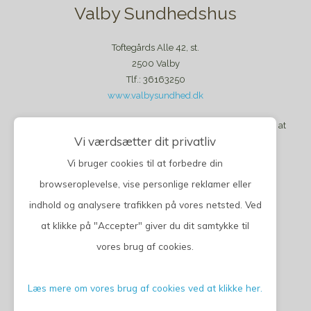
Valby Sundhedshus
Toftegårds Alle 42, st.
2500 Valby
Tlf.: 36163250
www.valbysundhed.dk
Klinikken har lukket for tilgang af nye patienter. Det forventes at
Vi værdsætter dit privatliv
der igen åbnes op for tilgang primo 2023.
Vi bruger cookies til at forbedre din
browseroplevelse, vise personlige reklamer eller
indhold og analysere trafikken på vores netsted. Ved
at klikke på "Accepter" giver du dit samtykke til
vores brug af cookies.
Privatlivspolitik
CGM 2020 ©​ | All Rights Reserved
Læs mere om vores brug af cookies ved at klikke her.