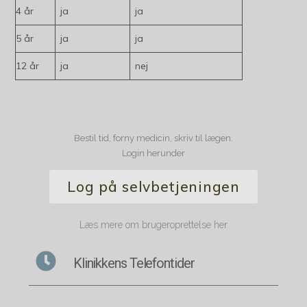
4 år
ja
ja
5 år
ja
ja
12 år
ja
nej
Bestil tid, forny medicin, skriv til lægen.
Login herunder
Log på selvbetjeningen
Læs mere om brugeroprettelse her
Klinikkens Telefontider