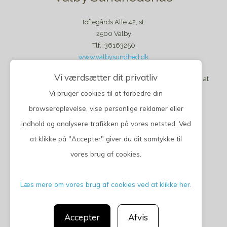
Toftegårds Alle 42, st.
2500 Valby
Tlf.: 36163250
www.valbysundhed.dk
Vi værdsætter dit privatliv
Klinikken har lukket for tilgang af nye patienter. Det forventes at
der igen åbnes op for tilgang primo 2023.
Vi bruger cookies til at forbedre din
browseroplevelse, vise personlige reklamer eller
indhold og analysere trafikken på vores netsted. Ved
at klikke på "Accepter" giver du dit samtykke til
vores brug af cookies.
Privatlivspolitik
Læs mere om vores brug af cookies ved at klikke her.
CGM 2020 ©​ | All Rights Reserved
Accepter
Afvis