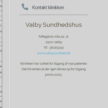
is
Kontakt klinikken
,-
Valby Sundhedshus
k.
rn
Toftegårds Alle 42, st.
,-
2500 Valby
Tlf.: 36163250
is
www.valbysundhed.dk
Klinikken har lukket for tilgang af nye patienter.
ve
Det forventes at der igen åbnes op for tilgang
ve
primo 2023.
is
ve
ve