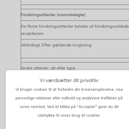
Forsikringsattester (momsbelagte)
De fleste forsikringsattester betales af forsikringsselskabe
receptionen.
Aktindsigt: Efter gældende lovgivning
Andre attester, alt efter type
Sygdom som lovligt frafald ved møde i retten
Vi værdsætter dit privatliv
Vi bruger cookies til at forbedre din browseroplevelse, vise
Studieopholds attest i udlandet
personlige reklamer eller indhold og analysere trafikken på
Indfødsretsattest
vores netsted. Ved at klikke på "Accepter" giver du dit
Ansøgning til enkelttilskud
samtykke til vores brug af cookies.