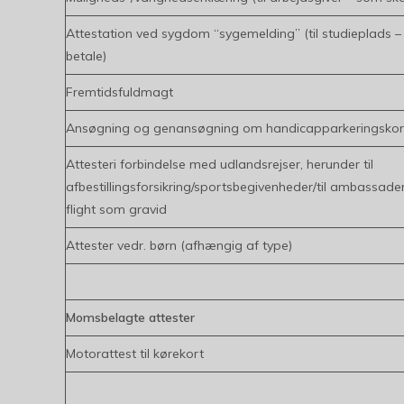
Attestation ved sygdom “sygemelding” (til studieplads – 
betale)
Fremtidsfuldmagt
Ansøgning og genansøgning om handicapparkeringskor
Attesteri forbindelse med udlandsrejser, herunder til
afbestillingsforsikring/sportsbegivenheder/til ambassader,
flight som gravid
Attester vedr. børn (afhængig af type)
Momsbelagte attester
Motorattest til kørekort