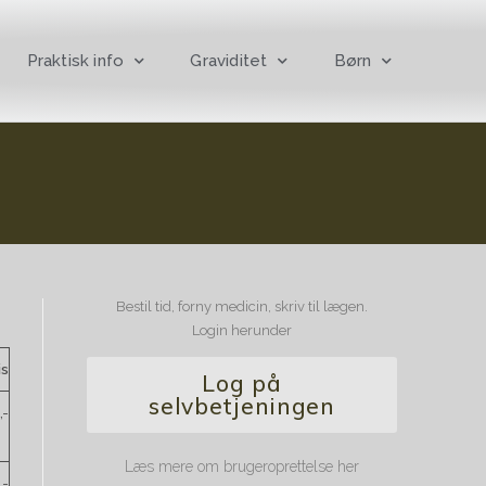
Praktisk info
Graviditet
Børn
Bestil tid, forny medicin, skriv til lægen.
Login herunder
is
Log på
selvbetjeningen
,-
Læs mere om brugeroprettelse her
,-