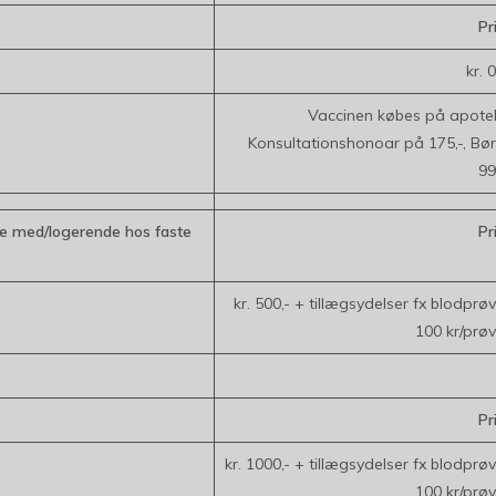
Pr
kr. 0
Vaccinen købes på apote
Konsultationshonoar på 175,-, Bø
99
ilie med/logerende hos faste
Pr
kr. 500,- + tillægsydelser fx blodprø
100 kr/prø
Pr
kr. 1000,- + tillægsydelser fx blodprø
100 kr/prø