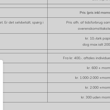
Pris (pris inkl mom
t. Er det selvbetalt, spørg i
Pris afh. af tidsforbrug sa
overenskomsttakst
kr. 10,-/ark papi
dog max ialt 200
Fra kr. 400,-, aftales individue
kr. 600 + mo
kr. 1.000-2.000 +mo
kr. 2.000 +mo
kr. 300 uden mo