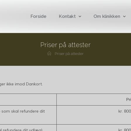
Forside
Kontakt
Om klinikken
Priser på attester
Priser på attester
ger ikke imod Dankort.
Pr
 som skal refundere dit
kr. 800
al refundere dit udlæg)
kr. 800