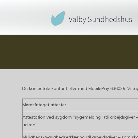
Du kan betale kontant eller med MobilePay 636025. Vi ta
Momsfritaget attester
Attestation ved sygdom “sygemelding” (til arbejdsgiver –
udlæg)
Muligheds-/varighedserklæring (til arbejdsgiver – som sk