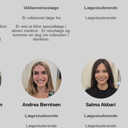
Uddannelseslæge
Lægestuderende
Er uddannet læge fra
Lægestuderende
cin 
Er ved at blive speciallæge i 
almen medicin.  Er returlæge og 
kommer en dag om måneden i 
t
klinikken.
n
Andrea Berntsen
Salma Akbari
Lægestuderende
Lægestuderende
Lægestuderende
Lægestuderende