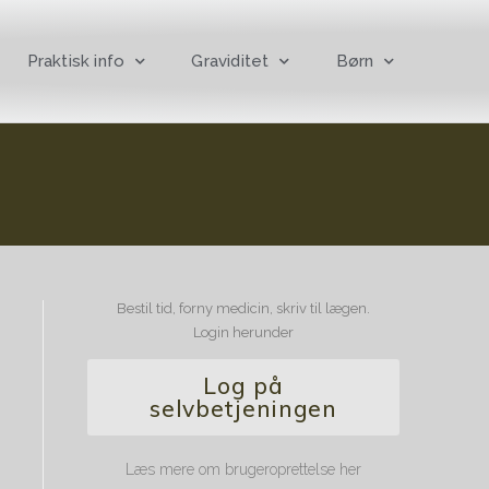
Praktisk info
Graviditet
Børn
Bestil tid, forny medicin, skriv til lægen.
Login herunder
Log på
selvbetjeningen
Læs mere om brugeroprettelse her