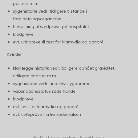
partner m.m.
sygehistorie vedr. tidligere tilstande i
forplantningsorganerne
henvisning til sædprøve på hospitalet
blodprøve
evt. urinprøve til test for klamydia og gonoré
Kvinder
klarlægge historik vedr. tidligere opnået graviditet,
tidligere aborter m.m.
sygehistorie vedr. underlivssygdomme
vaccinationsstatus røde hunde
blodprøve
evt. test for klamydia og gonoré
evt. celleprøve fra livmoderhalsen
Bestil tid, forny medicin, skriv til lægen.